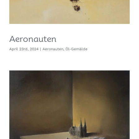
Aeronauten
April 23rd, 2024
|
Aeronauten
,
Öl-Gemälde